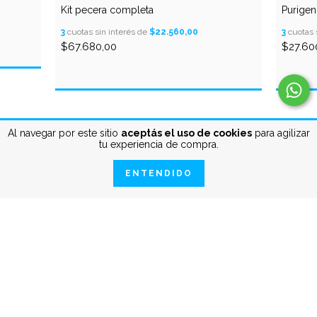
Kit pecera completa
Purigen
3
cuotas sin interés de
$22.560,00
3
cuotas 
$67.680,00
$27.60
Al navegar por este sitio
aceptás el uso de cookies
para agilizar
tu experiencia de compra.
Seguinos en Instagram
ENTENDIDO