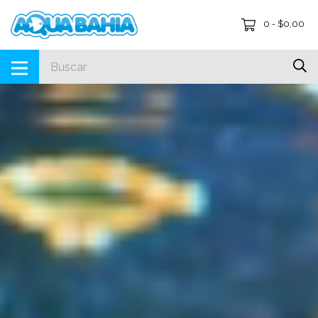
0
$0,00
-