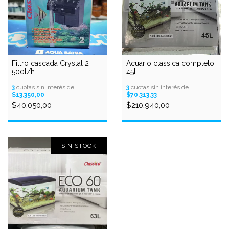
Filtro cascada Crystal 2
Acuario classica completo
500l/h
45l
3
cuotas sin interés de
3
cuotas sin interés de
$13.350,00
$70.313,33
$40.050,00
$210.940,00
SIN STOCK