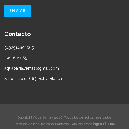
Contacto
5492914601065
2914601065
aquabahia.ventas@gmail.com
Sixto Laspiur 663, Bahia Blanca
Copyright Aqua Bahia - 2026. Todos los derechos reservados.
Defensa de las y los consumidores. Para reclamos
ingresá acá.