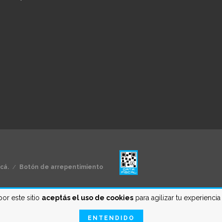
cá.
/
Botón de arrepentimiento
por este sitio
aceptás el uso de cookies
para agilizar tu experienci
ENTENDIDO