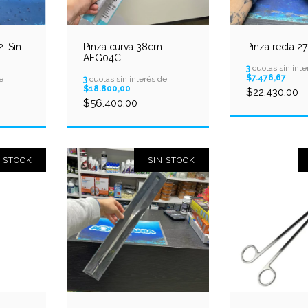
. Sin
Pinza curva 38cm
Pinza recta 2
AFG04C
3
cuotas sin inte
$7.476,67
e
3
cuotas sin interés de
$18.800,00
$22.430,00
$56.400,00
N STOCK
SIN STOCK