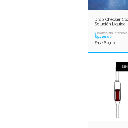
Drop Checker Co2
Solución Líquida
3
cuotas sin interés d
$5.720,00
$17.160,00
SI