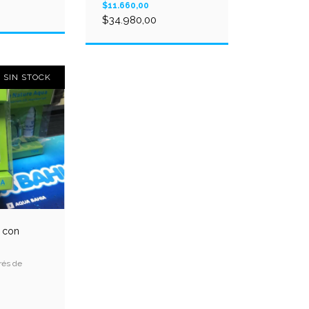
$11.660,00
$34.980,00
SIN STOCK
 con
rés de