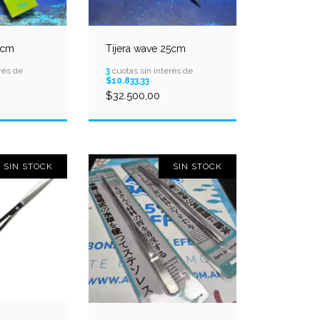
7cm
Tijera wave 25cm
rés de
3
cuotas sin interés de
$10.833,33
$32.500,00
SIN STOCK
SIN STOCK