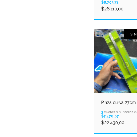
$8.703,33
$26.110,00
SI
Pinza curva 27cm
3
cuotas sin interés d
$7.476,67
$22.430,00