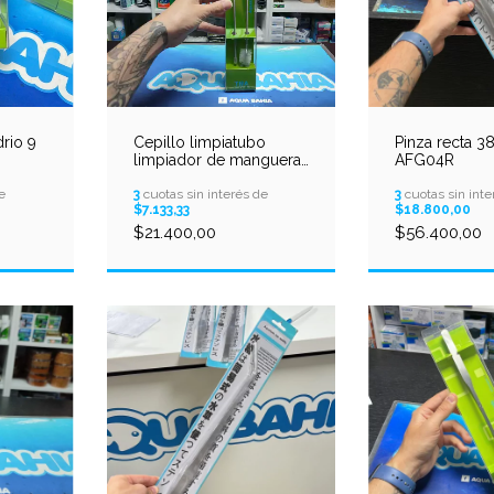
drio 9
Cepillo limpiatubo
Pinza recta 
limpiador de mangueras
AFG04R
TNA
e
3
cuotas sin interés de
3
cuotas sin inte
$7.133,33
$18.800,00
$21.400,00
$56.400,00