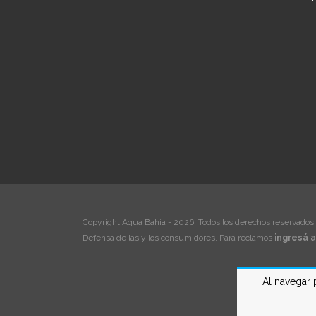
Copyright Aqua Bahia - 2026. Todos los derechos reservados.
Defensa de las y los consumidores. Para reclamos
ingresá a
Al navegar 