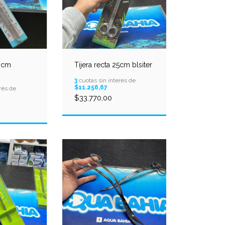
38cm
Tijera recta 25cm blsiter
3
cuotas sin interés de
$11.256,67
rés de
$33.770,00