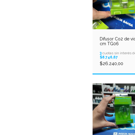
Difusor Co2 de vi
cm TG06
3
cuotas sin interés d
$8.746,67
$26.240,00