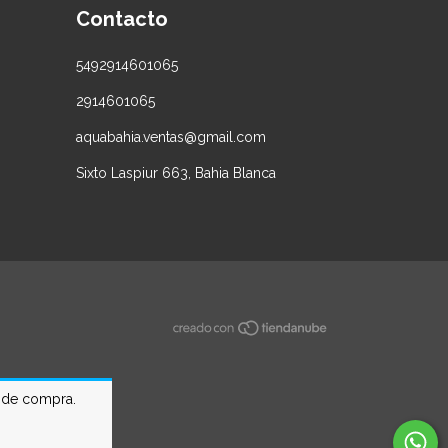
Contacto
5492914601065
2914601065
aquabahia.ventas@gmail.com
Sixto Laspiur 663, Bahia Blanca
a de compra.