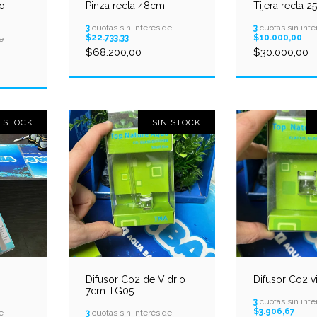
no
Pinza recta 48cm
Tijera recta 2
3
cuotas sin interés de
3
cuotas sin inte
$22.733,33
$10.000,00
e
$68.200,00
$30.000,00
N STOCK
SIN STOCK
Difusor Co2 de Vidrio
Difusor Co2 v
7cm TG05
3
cuotas sin inte
$3.906,67
e
3
cuotas sin interés de