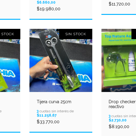
$6.660,00
$11.720,00
$19.980,00
N STOCK
SIN STOCK
Tijera curva 25cm
Drop checker
reactivo
e
3
cuotas sin interés de
$11.256,67
3
cuotas sin inte
$2.730,00
$33.770,00
$8.190,00