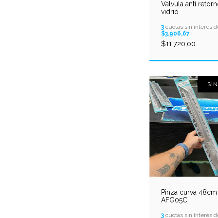
Valvula anti retor
vidrio
3
cuotas sin interés d
$3.906,67
$11.720,00
SI
Pinza curva 48cm
AFG05C
3
cuotas sin interés d