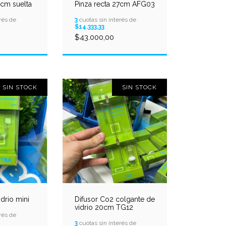
5cm suelta
Pinza recta 27cm AFG03
rés de
3
cuotas sin interés de
$14.333,33
$43.000,00
SIN STOCK
SIN STOCK
idrio mini
Difusor Co2 colgante de
vidrio 20cm TG12
rés de
3
cuotas sin interés de