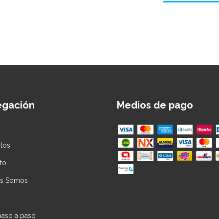
egación
Medios de pago
tos
to
es Somos
paso a paso