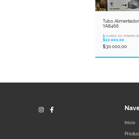
Tubo Alimentador
YA8466
3
cuotas sin interés d
$10.000,00
$30.000,00
Nav
Inicio
Produc