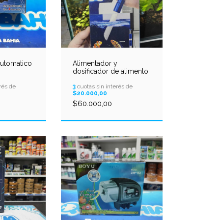
automatico
Alimentador y
dosificador de alimento
rés de
3
cuotas sin interés de
$20.000,00
$60.000,00