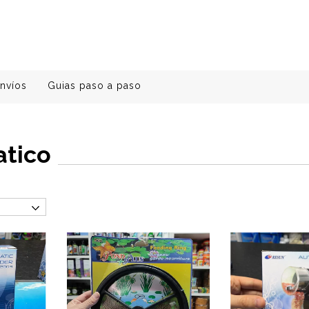
nvíos
Guias paso a paso
o
atico