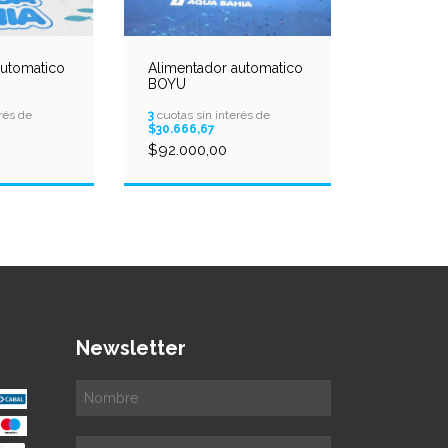
automatico
Alimentador automatico
BOYU
rés de
3
cuotas sin interés de
$30.666,67
$92.000,00
Newsletter