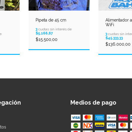
Pipeta de 45 cm
Alimentador 
WiFi
3
cuotas sin interés de
$5.166,67
e
3
cuotas sin inte
$45.333,33
$15.500,00
$136.000,00
egación
Medios de pago
tos