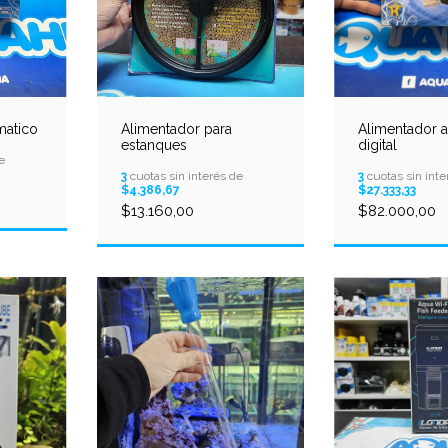
matico
Alimentador para
Alimentador 
estanques
digital
e
3
cuotas sin interés de
3
cuotas sin inte
$4.386,67
$27.333,33
$13.160,00
$82.000,00