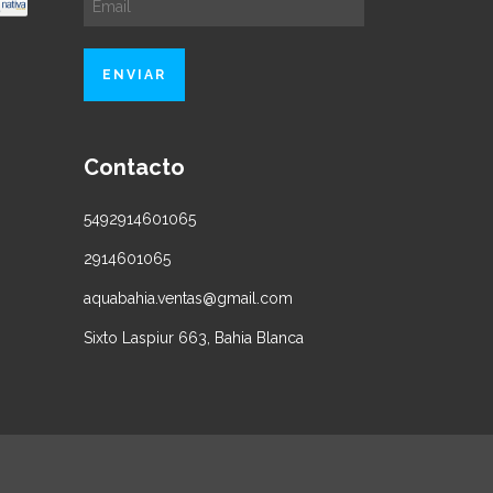
Contacto
5492914601065
2914601065
aquabahia.ventas@gmail.com
Sixto Laspiur 663, Bahia Blanca