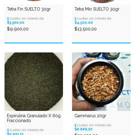
Tetra Fin SUELTO 30gr
Tetra Min SUELTO 30gr
3
cuotas sin interés de
3
cuotas sin interés de
$3.300,00
$4.500,00
$9.900,00
$13.500,00
Espirulina Granulado X 60g
Gammarus 20gr
Fraccionado
3
cuotas sin interés de
$6.666,67
3
cuotas sin interés de
$2.933,33