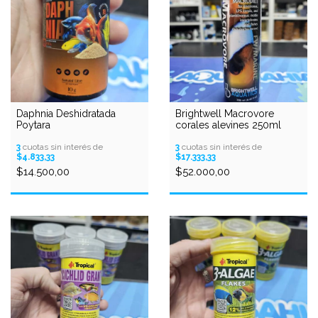
Daphnia Deshidratada
Brightwell Macrovore
Poytara
corales alevines 250ml
3
cuotas sin interés de
3
cuotas sin interés de
$4.833,33
$17.333,33
$14.500,00
$52.000,00