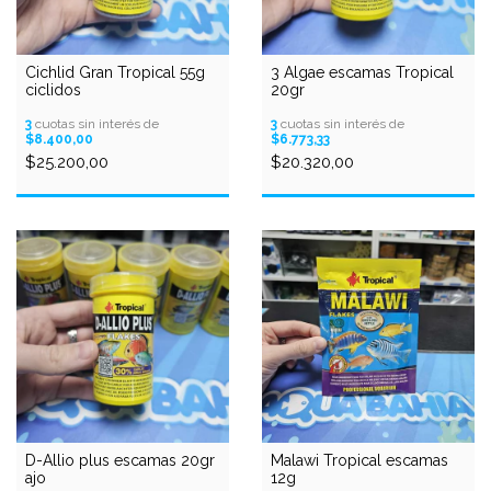
Cichlid Gran Tropical 55g
3 Algae escamas Tropical
ciclidos
20gr
3
cuotas sin interés de
3
cuotas sin interés de
$8.400,00
$6.773,33
$25.200,00
$20.320,00
D-Allio plus escamas 20gr
Malawi Tropical escamas
ajo
12g