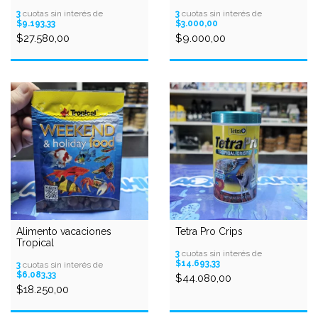
3
cuotas sin interés de
3
cuotas sin interés de
$9.193,33
$3.000,00
$27.580,00
$9.000,00
Alimento vacaciones
Tetra Pro Crips
Tropical
3
cuotas sin interés de
$14.693,33
3
cuotas sin interés de
$6.083,33
$44.080,00
$18.250,00