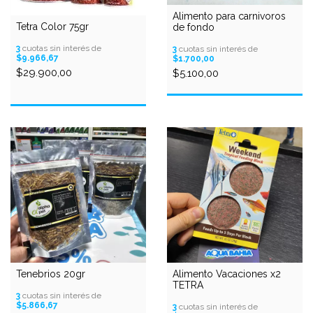
Alimento para carnivoros
Tetra Color 75gr
de fondo
3
cuotas sin interés de
3
cuotas sin interés de
$9.966,67
$1.700,00
$29.900,00
$5.100,00
Tenebrios 20gr
Alimento Vacaciones x2
TETRA
3
cuotas sin interés de
$5.866,67
3
cuotas sin interés de