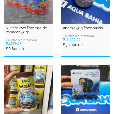
Nutrafin Max Escamas de
Artemia 50g fraccionada
camaron 50gr
3
cuotas sin interés de
$10.000,00
3
cuotas sin interés de
$2.866,67
$30.000,00
$8.600,00