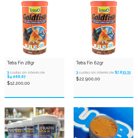
Tetra Fin 28gr
Tetra Fin 62gr
3
cuotas sin interés de
3
cuotas sin interés de
$7.633,33
$4.066,67
$22.900,00
$12.200,00