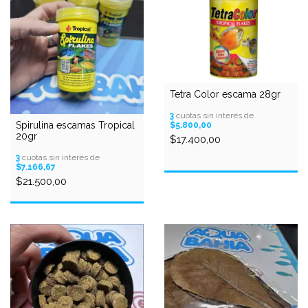
Tetra Color escama 28gr
3
cuotas sin interés de
Spirulina escamas Tropical
$5.800,00
20gr
$17.400,00
3
cuotas sin interés de
$7.166,67
$21.500,00