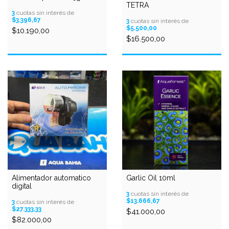
TETRA
3
cuotas sin interés de
$3.396,67
3
cuotas sin interés de
$5.500,00
$10.190,00
$16.500,00
Alimentador automatico
Garlic Oil 10ml
digital
3
cuotas sin interés de
$13.666,67
3
cuotas sin interés de
$27.333,33
$41.000,00
$82.000,00