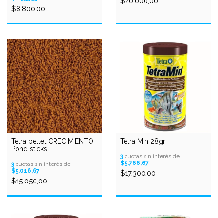
$20.000,00
$8.800,00
Tetra pellet CRECIMIENTO
Tetra Min 28gr
Pond sticks
3
cuotas sin interés de
$5.766,67
3
cuotas sin interés de
$5.016,67
$17.300,00
$15.050,00