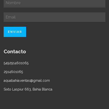
Contacto
5492914601065
2914601065
aquabahia.ventas@gmail.com
Sixto Laspiur 663, Bahia Blanca