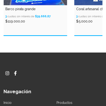
Barco pirata grande
Coral artesanal chi
3
cuotas sin interés de
$39.666,67
3
cuotas sin interés de
$119.000,00
$5.000,00
Navegación
Inicio
Productos