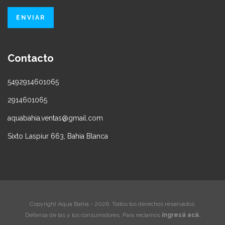
Contacto
5492914601065
2914601065
aquabahia.ventas@gmail.com
Sixto Laspiur 663, Bahia Blanca
Copyright Aqua Bahia - 2026. Todos los derechos reservados.
Defensa de las y los consumidores. Para reclamos
ingresá acá.