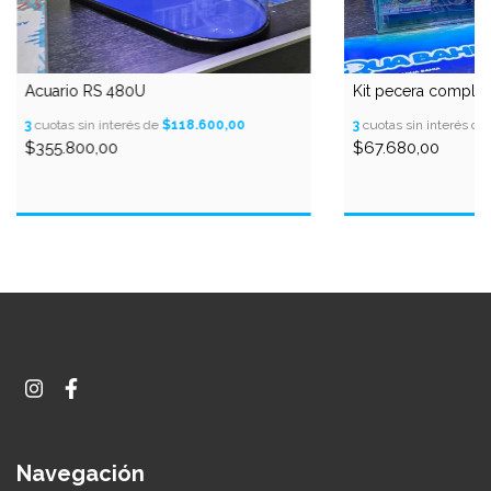
Acuario RS 480U
Kit pecera complet
3
cuotas sin interés de
$118.600,00
3
cuotas sin interés de
$355.800,00
$67.680,00
Navegación