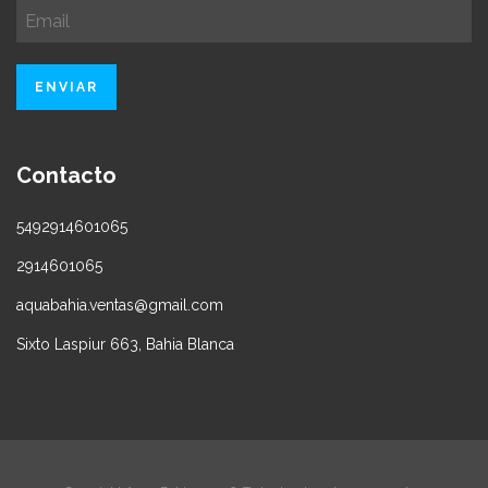
Contacto
5492914601065
2914601065
aquabahia.ventas@gmail.com
Sixto Laspiur 663, Bahia Blanca