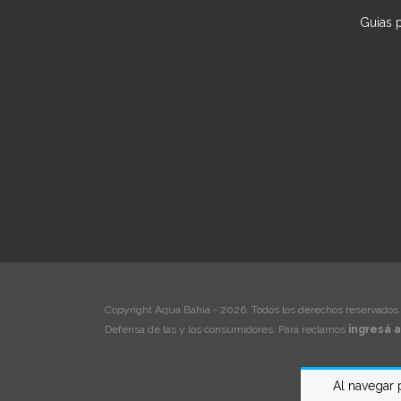
Guias 
Copyright Aqua Bahia - 2026. Todos los derechos reservados.
Defensa de las y los consumidores. Para reclamos
ingresá a
Al navegar 