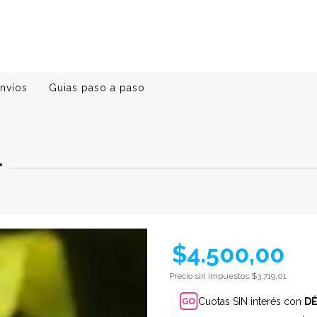
nvíos
Guias paso a paso
l
$4.500,00
Precio sin impuestos
$3.719,01
Cuotas SIN interés con
D