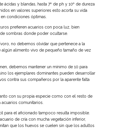
te ácidas y blandas, hasta 7º de ph y 10º de dureza
idos en valores superiores esto acorta su vida
 en condiciones óptimas.
curos prefieren acuarios con poca luz, bien
 de sombras donde poder ocultarse.
voro, no debemos olvidar que pertenece a la
ce algún alimento vivo de pequeño tamaño de vez
men, debemos mantener un mínimo de 10 para
sino los ejemplares dominantes pueden desarrollar
vos contra sus compañeros por la aparente falta
anto con su propia especie como con el resto de
a acuarios comunitarios.
l para el aficionado tampoco resulta imposible.
cuario de cría con mucha vegetación inferior,
rmitan que los huevos se cuelen sin que los adultos