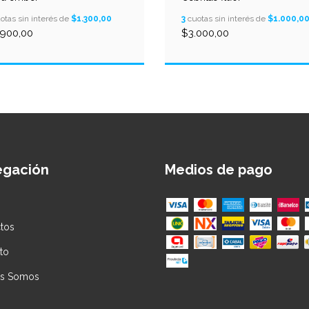
otas sin interés de
$1.300,00
3
cuotas sin interés de
$1.000,0
.900,00
$3.000,00
egación
Medios de pago
tos
to
es Somos