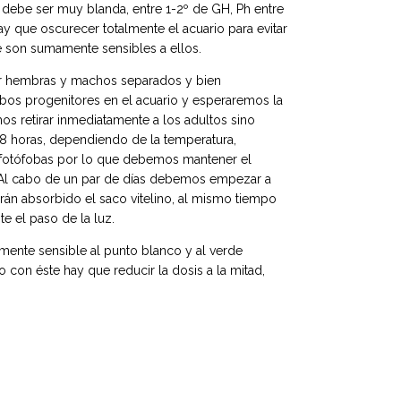
 debe ser muy blanda, entre 1-2º de GH, Ph entre
ay que oscurecer totalmente el acuario para evitar
e son sumamente sensibles a ellos.
 hembras y machos separados y bien
os progenitores en el acuario y esperaremos la
s retirar inmediatamente a los adultos sino
8 horas, dependiendo de la temperatura,
n fotófobas por lo que debemos mantener el
 Al cabo de un par de días debemos empezar a
brán absorbido el saco vitelino, al mismo tiempo
 el paso de la luz.
ente sensible al punto blanco y al verde
 con éste hay que reducir la dosis a la mitad,