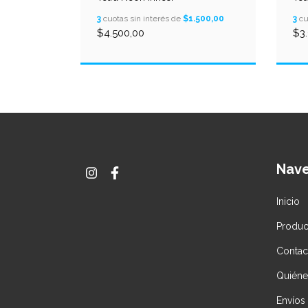
.400,00
3
cuotas sin interés de
$1.500,00
3
cu
$4.500,00
$3
Nav
Inicio
Produc
Contac
Quién
Envíos