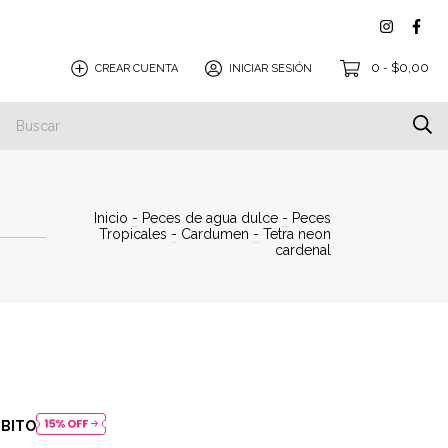
0
$0,00
CREAR CUENTA
INICIAR SESIÓN
-
Inicio
-
Peces de agua dulce
-
Peces
Tropicales
-
Cardumen
-
Tetra neon
cardenal
ÉBITO