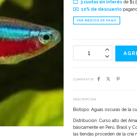
3
cuotas sin interés
de
$1.
10% de descuento
pagando
VER MEDIOS DE PAGO
COMPARTIR
DESCRIPCIÓN
Biotopo: Aguas oscuras de la c
Distribución: Curso alto del Am
básicamente en Perú, Brasil y C
las tiendas proceden de la cría 