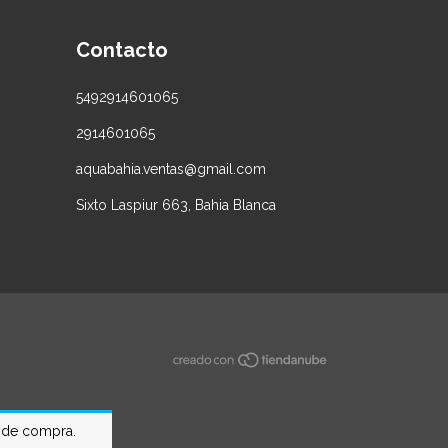
Contacto
5492914601065
2914601065
aquabahia.ventas@gmail.com
Sixto Laspiur 663, Bahia Blanca
a de compra.