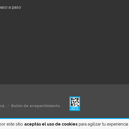
paso a paso
cá.
/
Botón de arrepentimiento
por este sitio
aceptás el uso de cookies
para agilizar tu experienci