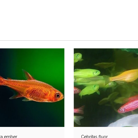
ra ember
Cebritas fluor