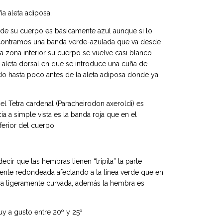
 aleta adiposa.
r de su cuerpo es básicamente azul aunque si lo
ontramos una banda verde-azulada que va desde
 la zona inferior su cuerpo se vuelve casi blanco
la aleta dorsal en que se introduce una cuña de
do hasta poco antes de la aleta adiposa donde ya
 Tetra cardenal (Paracheirodon axeroldi) es
cia a simple vista es la banda roja que en el
ferior del cuerpo.
cir que las hembras tienen “tripita” la parte
mente redondeada afectando a la línea verde que en
ra ligeramente curvada, además la hembra es
y a gusto entre 20º y 25º